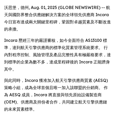
沃思堡，德州, Aug. 01, 2025 (GLOBE NEWSWIRE) -- 航
天與國防界整合供應鏈解決方案的全球領先供應商 Incora
今日宣布達成兩大關鍵里程碑，鞏固對卓越質素及不斷改進
的承擔。
Incora 歷經三年的嚴謹審核，如今全面符合 AS13100 標
準，達到航天引擎供應商的標準化質素管理系統要求。 行
內對程序控制、風險管理及產品完整性具有極嚴格要求，達
到標準的企業為數不多，達成里程碑後的 Incora 正能躋身
其中。
與此同時，Incora 獲准加入航天引擎供應商質素 (AESQ)
策略小組，成為全球首個且唯一加入該聯盟的分銷商。 作
為 AESQ 成員，Incora 將直接與領先原始設備製造商
(OEM)、供應商及持份者合作，共同建立航天引擎供應鏈
的未來質素標準。