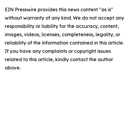
EIN Presswire provides this news content "as is"
without warranty of any kind. We do not accept any
responsibility or liability for the accuracy, content,
images, videos, licenses, completeness, legality, or
reliability of the information contained in this article.
If you have any complaints or copyright issues
related to this article, kindly contact the author
above.