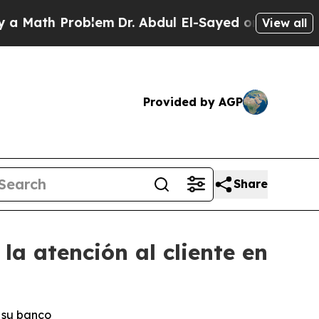
 Math Problem
Dr. Abdul El-Sayed on Historic Mich
View all
Provided by AGP
Share
la atención al cliente en
n su banco