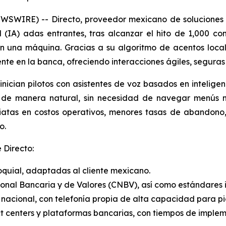
SWIRE) -- Directo, proveedor mexicano de soluciones d
l (IA) adas entrantes, tras alcanzar el hito de 1,000 co
con una máquina. Gracias a su algoritmo de acentos loc
ente en la banca, ofreciendo interacciones ágiles, seguras
ician pilotos con asistentes de voz basados en inteligenc
de manera natural, sin necesidad de navegar menús ni us
atas en costos operativos, menores tasas de abandono, 
o.
 Directo:
oquial, adaptadas al cliente mexicano.
ional Bancaria y de Valores (CNBV), así como estándares 
 nacional, con telefonía propia de alta capacidad para pic
t centers
y plataformas bancarias, con tiempos de implem